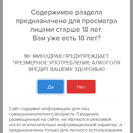
по бонусной карте:
559.99 р
Содержимое раздела
459.00 р
-18
%
предназначено для просмотра
ДОБАВИТЬ В КОРЗИНУ
лицами старше 18 лет.
Вам уже есть 18 лет?
Спиртной напиток "DIABLO NEGRO
CARIBBEAN RUM SPICED GOLD" 0,5л. 40%
18+ МИНЗДРАВ ПРЕДУПРЕЖДАЕТ:
ЧРЕЗМЕРНОЕ УПОТРЕБЛЕНИЕ АЛКОГОЛЯ
589.99 р
ВРЕДИТ ВАШЕМУ ЗДОРОВЬЮ
ДОБАВИТЬ В КОРЗИНУ
Да
Нет
Спиртной напиток "Олуша Би Хани" 0,5л.
35%
Сайт содержит информацию для лиц
совершеннолетнего возраста. Сведения,
542.99 р
размещенные на сайте, не являются рекламой,
носят исключительно информационный характер, и
предназначены только для личного использования.
ДОБАВИТЬ В КОРЗИНУ