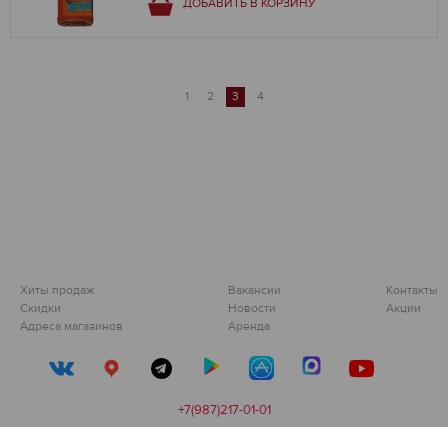
ДОБАВИТЬ В КОРЗИНУ
1
2
3
4
Хиты продаж
Вакансии
Контакты
Скидки
Новости
Акции
Адреса магазинов
Аренда
+7(987)217-01-01
Сделано в
devarto
👨‍💻❤️