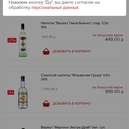
Нажимая кнопку "Да", вы даёте cогласие на
обработку
персональных данных
Напиток "Вермут Ганча Бьянко" слад. 0,5л.
16%
по бонусной карте:
599.99 р
449.00 р
-25
%
ДОБАВИТЬ В КОРЗИНУ
Спиртной напиток "Моравская Груша" 0,5л.
38%
по бонусной карте:
1 099.99 р
999.00 р
-9
%
ДОБАВИТЬ В КОРЗИНУ
Вермут "Мартини Экстра Драй" бел. сух.