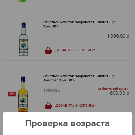
Спиртной напиток "Моравская Сливовица"
0,5л. 38%
1 099.99 р
ДОБАВИТЬ В КОРЗИНУ
Спиртной напиток "Моравская Сливовица
Золотая" 0,5л. 38%
по бонусной карте:
1 099.99 р
899.00 р
-18
%
ДОБАВИТЬ В КОРЗИНУ
Проверка возраста
Бальзам "Бугульма Черная Смородина"
фляжка 0,5л. 30%