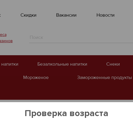
ж
Скидки
Вакансии
Новости
еса
азинов
 напитки
Безалкольные напитки
Снеки
Мороженое
Замороженные продукты
Проверка возраста