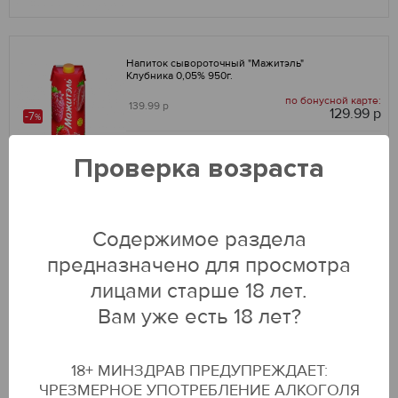
Напиток сывороточный "Мажитэль"
Клубника 0,05% 950г.
по бонусной карте:
139.99 р
129.99 р
-7
%
ДОБАВИТЬ В КОРЗИНУ
Проверка возраста
Напиток сывороточный "Мажитэль" Персик/
Содержимое раздела
Маракуйя 0,05% 950г.
предназначено для просмотра
по бонусной карте:
139.99 р
129.99 р
-7
%
лицами старше 18 лет.
Вам уже есть 18 лет?
ДОБАВИТЬ В КОРЗИНУ
18+ МИНЗДРАВ ПРЕДУПРЕЖДАЕТ:
АктиБио Биойогурт обогащенный Злаки 1,6%
ЧРЕЗМЕРНОЕ УПОТРЕБЛЕНИЕ АЛКОГОЛЯ
260г Бут.