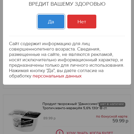
ВРЕДИТ ВАШЕМУ ЗДОРОВЬЮ
по бонусной карте:
99.99 р
69.99 р
-30
%
Да
Нет
ДОБАВИТЬ В КОРЗИНУ
Сайт содержит информацию для лиц
совершеннолетнего возраста. Сведения,
АктиБио Биойогурт обогащенный клубника,
размещенные на сайте, не являются рекламой,
земляника 1,5% 260г Бут.
носят исключительно информационный характер, и
по бонусной карте:
99.99 р
предназначены только для личного использования.
69.99 р
-30
%
Нажимая кнопку "Да", вы даёте cогласие на
обработку
персональных данных
ДОБАВИТЬ В КОРЗИНУ
Продукт творожный "Даниссимо"
нет в наличии
Тропич.манго-маракуйя 5,6% 130г Ф.ст.
по бонусной карте:
89.99 р
59.99 р
-33
%
ХОЧУ ЗНАТЬ, КОГДА БУДЕТ