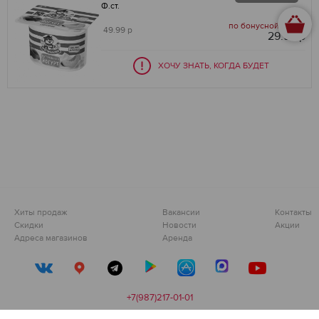
Ф.ст.
по бонусной карте:
49.99 р
29.99 р
-40
%
ХОЧУ ЗНАТЬ, КОГДА БУДЕТ
Хиты продаж
Вакансии
Контакты
Скидки
Новости
Акции
Адреса магазинов
Аренда
+7(987)217-01-01