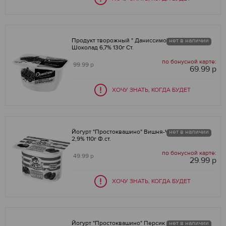
Продукт творожный " Даниссимо" Браво
нет в наличии
Шоколад 6,7% 130г Ст.
по бонусной карте:
99.99 р
69.99 р
-30
%
ХОЧУ ЗНАТЬ, КОГДА БУДЕТ
Йогурт "Простоквашино" Вишня-Черешня
нет в наличии
2,9% 110г Ф.ст.
по бонусной карте:
49.99 р
29.99 р
-40
%
ХОЧУ ЗНАТЬ, КОГДА БУДЕТ
Йогурт "Простоквашино" Персик 2,9% 110г
нет в наличии