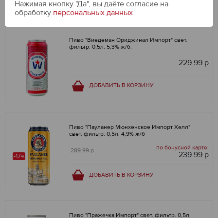
Нажимая кнопку "Да", вы даёте cогласие на
обработку
персональных данных
Пиво "Виедеман Ориджинал Импорт" свет.
фильтр. 0,5л. 5,3% ж/б.
229.99 р
ДОБАВИТЬ В КОРЗИНУ
Пиво "Пауланер Мюнхенское Импорт Хелл"
свет. фильтр. 0,5л. 4,9% ж/б
по бонусной карте:
289.99 р
239.99 р
-17
%
ДОБАВИТЬ В КОРЗИНУ
Пиво "Пражечка Импорт" свет. фильтр. 0,5л.