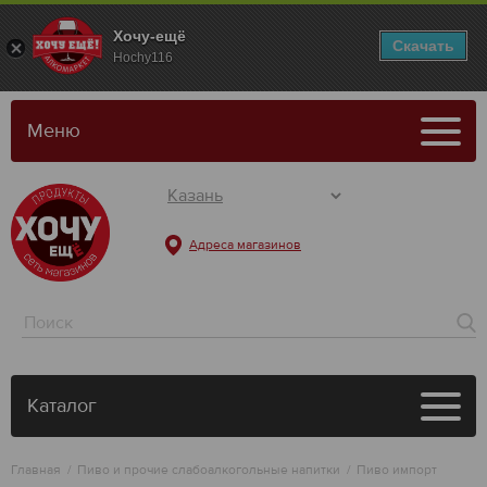
Хочу-ещё
Скачать
Hochy116
Меню
Адреса магазинов
Каталог
Главная
Пиво и прочие слабоалкогольные напитки
Пиво импорт