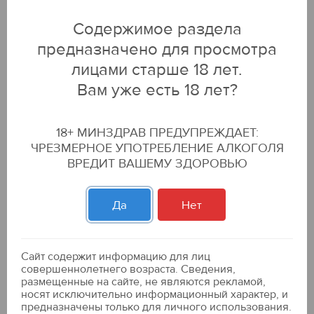
по бонусной карте:
229.99 р
Содержимое раздела
199.99 р
-13
%
предназначено для просмотра
ДОБАВИТЬ В КОРЗИНУ
лицами старше 18 лет.
Вам уже есть 18 лет?
Пиво "Будвайзер Будвар Ориджинал
Импорт" свет. фильтр. 0,5л. 5% ж/б
18+ МИНЗДРАВ ПРЕДУПРЕЖДАЕТ:
ЧРЕЗМЕРНОЕ УПОТРЕБЛЕНИЕ АЛКОГОЛЯ
по бонусной карте:
249.99 р
199.99 р
-20
%
ВРЕДИТ ВАШЕМУ ЗДОРОВЬЮ
ДОБАВИТЬ В КОРЗИНУ
Да
Нет
Пиво "Виедеман Премиум Импорт" свет.
фильтр. 0,5л. 5% ж/б.
Сайт содержит информацию для лиц
совершеннолетнего возраста. Сведения,
229.99 р
размещенные на сайте, не являются рекламой,
носят исключительно информационный характер, и
предназначены только для личного использования.
ДОБАВИТЬ В КОРЗИНУ