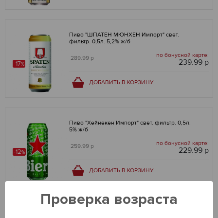
Пиво "ШПАТЕН МЮНХЕН Импорт" свет.
фильтр. 0,5л. 5,2% ж/б
по бонусной карте:
289.99 р
239.99 р
-17
%
ДОБАВИТЬ В КОРЗИНУ
Пиво "Хейнекен Импорт" свет. фильтр. 0,5л.
5% ж/б
по бонусной карте:
259.99 р
229.99 р
-12
%
ДОБАВИТЬ В КОРЗИНУ
Проверка возраста
Пиво "12"Р Перл Ривер Бир Импорт" свет.
фильтр. 0,5л. 5,3% ж/б