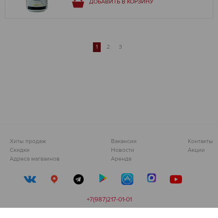
ДОБАВИТЬ В КОРЗИНУ
1
2
3
Хиты продаж
Вакансии
Контакты
Скидки
Новости
Акции
Адреса магазинов
Аренда
+7(987)217-01-01
Сделано в
devarto
👨‍💻❤️