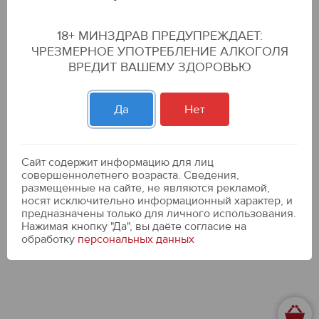
Десертная группа
18+ МИНЗДРАВ ПРЕДУПРЕЖДАЕТ:
ЧРЕЗМЕРНОЕ УПОТРЕБЛЕНИЕ АЛКОГОЛЯ
Фильтры
ВРЕДИТ ВАШЕМУ ЗДОРОВЬЮ
Да
Нет
Сырок "Вятушка" глазированный с
ванилином, флоупак, 16% 30гр.
по бонусной карте:
49.99 р
39.99 р
-20
%
Сайт содержит информацию для лиц
совершеннолетнего возраста. Сведения,
ДОБАВИТЬ В КОРЗИНУ
размещенные на сайте, не являются рекламой,
носят исключительно информационный характер, и
предназначены только для личного использования.
Нажимая кнопку "Да", вы даёте cогласие на
обработку
персональных данных