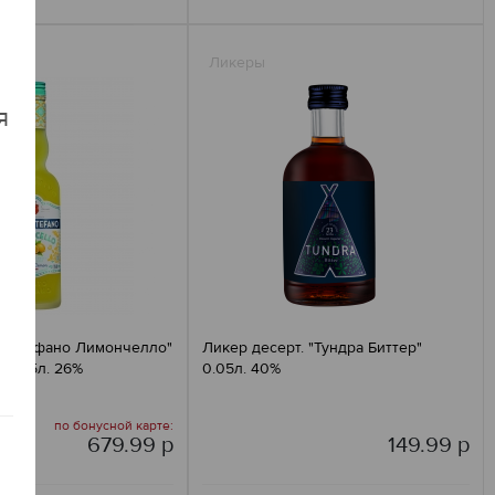
Ликеры
я
о Стефано Лимончелло"
Ликер десерт. "Тундра Биттер"
й 0,5л. 26%
0.05л. 40%
по бонусной карте:
679.99 р
149.99 р