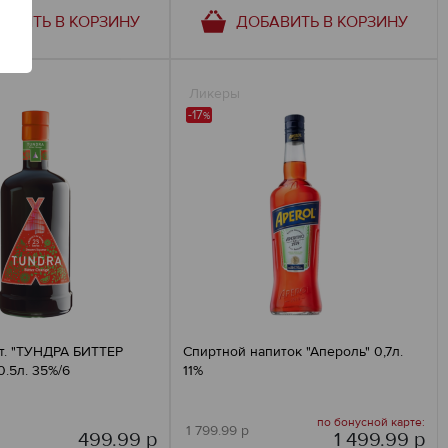
АВИТЬ В КОРЗИНУ
ДОБАВИТЬ В КОРЗИНУ
Ликеры
-17
%
т. "ТУНДРА БИТТЕР
Спиртной напиток "Апероль" 0,7л.
.5л. 35%/6
11%
по бонусной карте:
1 799.99 р
499.99 р
1 499.99 р