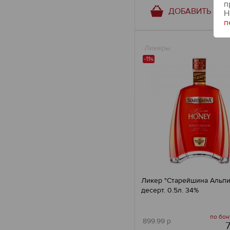
п
ДОБАВИТЬ В К
Н
п
Ликеры
-11
%
Ликер "Старейшина Альпи
десерт. 0.5л. 34%
по бон
899.99 р