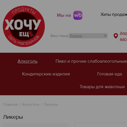
Хиты прода
Мы на
Адр
Ваш город:
маг
Алкоголь
Пиво и прочие слабоалкогольные
Кондитерские изделия
Готовая еда
Товары для животных
Главная
Алкоголь
Ликеры
Ликеры