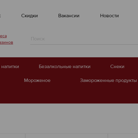
ж
Скидки
Вакансии
Новости
еса
азинов
 напитки
Безалкольные напитки
Снеки
Мороженое
Замороженные продукты