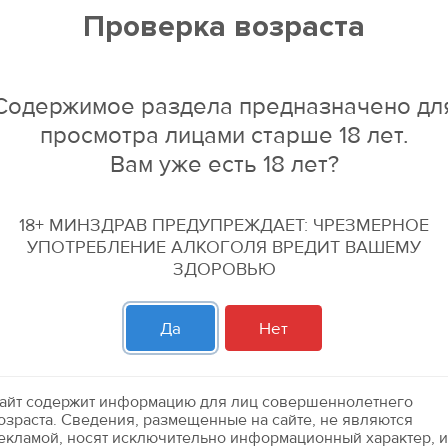
Проверка возраста
Ликеры
Ликеры
-12
-3
%
%
Содержимое раздела предназначено дл
просмотра лицами старше 18 лет.
Вам уже есть 18 лет?
18+ МИНЗДРАВ ПРЕДУПРЕЖДАЕТ: ЧРЕЗМЕРНОЕ
УПОТРЕБЛЕНИЕ АЛКОГОЛЯ ВРЕДИТ ВАШЕМУ
ЗДОРОВЬЮ
ИТТЕР"
Ликер "Ягермайстер Орандж"
Ликер "Сант
Да
Нет
десерт. 0,7л. 33%
эмульсионны
по бонусной карте:
2 599.99 р
699.99 р
99.99 р
2 299.99 р
айт содержит информацию для лиц совершеннолетнего
озраста. Сведения, размещенные на сайте, не являются
екламой, носят исключительно информационный характер, и