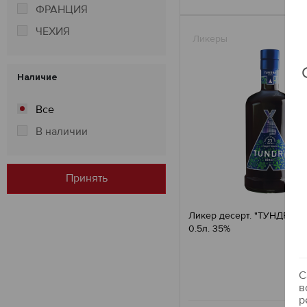
ФРАНЦИЯ
ЧЕХИЯ
Ликеры
Наличие
Все
В наличии
Принять
Ликер десерт. "ТУНДРА Б
0.5л. 35%
4
С
в
р