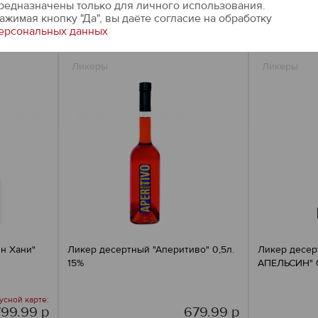
редназначены только для личного использования.
ОРЗИНУ
ДОБАВИТЬ В КОРЗИНУ
ДОБ
ажимая кнопку "Да", вы даёте cогласие на обработку
ерсональных данных
Ликеры
Ликеры
н Хани"
Ликер десертный "Аперитиво" 0,5л.
Ликер десер
15%
АПЕЛЬСИН" 0
усной карте:
799.99 р
679.99 р