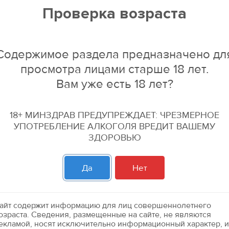
Проверка возраста
Мясные снеки
Мясные сне
-13
%
Содержимое раздела предназначено дл
просмотра лицами старше 18 лет.
Вам уже есть 18 лет?
18+ МИНЗДРАВ ПРЕДУПРЕЖДАЕТ: ЧРЕЗМЕРНОЕ
УПОТРЕБЛЕНИЕ АЛКОГОЛЯ ВРЕДИТ ВАШЕМУ
ЗДОРОВЬЮ
кусом
Колбаски "Пиколини" со вкусом
Чипсы из ин
Да
Нет
хамона 50гр.
25гр.
усной карте:
по бонусной карте:
79.99 р
69.99 р
69.99 р
айт содержит информацию для лиц совершеннолетнего
озраста. Сведения, размещенные на сайте, не являются
екламой, носят исключительно информационный характер, и