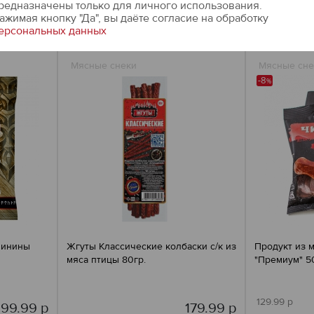
редназначены только для личного использования.
ОРЗИНУ
ДОБАВИТЬ В КОРЗИНУ
ДОБ
ажимая кнопку "Да", вы даёте cогласие на обработку
ерсональных данных
Мясные снеки
Мясные сне
-8
%
винины
Жгуты Классические колбаски с/к из
Продукт из 
мяса птицы 80гр.
"Премиум" 5
129.99 р
99.99 р
179.99 р