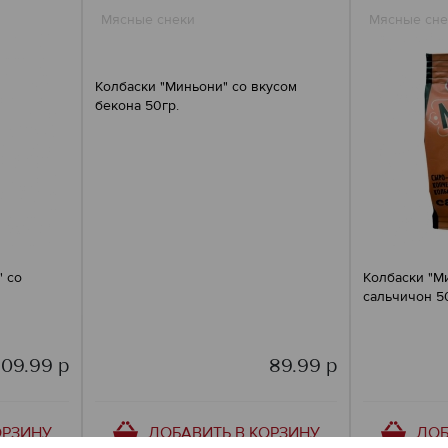
Мясные снеки
Мясные сне
Колбаски "Миньони" со вкусом
бекона 50гр.
" со
Колбаски "М
сальчичон 5
109.99 р
89.99 р
ОРЗИНУ
ДОБАВИТЬ В КОРЗИНУ
ДОБ