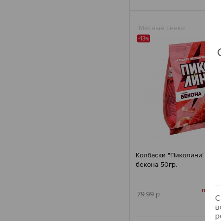
Мясные снеки
-13
%
Колбаски "Пиколини" со в
бекона 50гр.
по бон
79.99 р
С
в
р