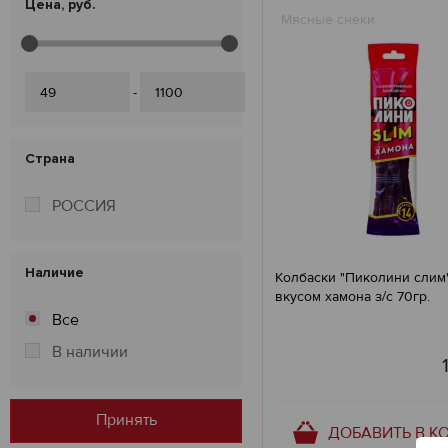
Цена, руб.
Мясные снеки
-
Страна
РОССИЯ
Наличие
Колбаски "Пиколини слим
вкусом хамона з/с 70гр.
Все
В наличии
Принять
ДОБАВИТЬ В К