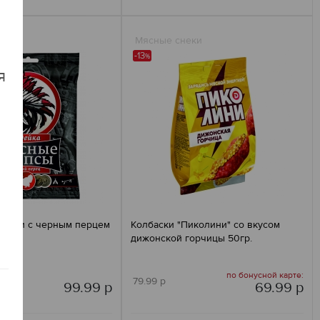
ки
Мясные снеки
-13
%
я
дейки с черным перцем
Колбаски "Пиколини" со вкусом
дижонской горчицы 50гр.
по бонусной карте:
79.99 р
99.99 р
69.99 р