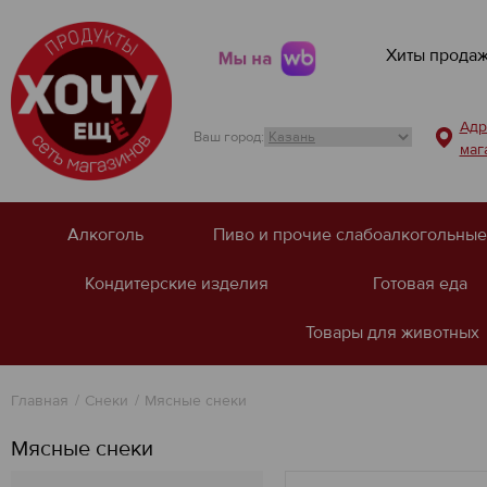
Хиты прода
Мы на
Адр
Ваш город:
маг
Алкоголь
Пиво и прочие слабоалкогольные
Кондитерские изделия
Готовая еда
Товары для животных
Главная
Снеки
Мясные снеки
Мясные снеки