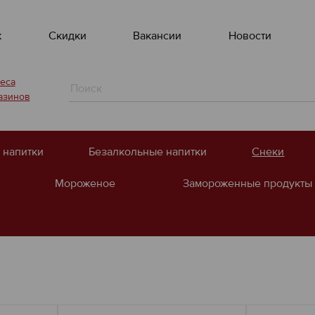
ж
Скидки
Вакансии
Новости
еса
азинов
 напитки
Безалкольные напитки
Снеки
Мороженое
Замороженные продукты