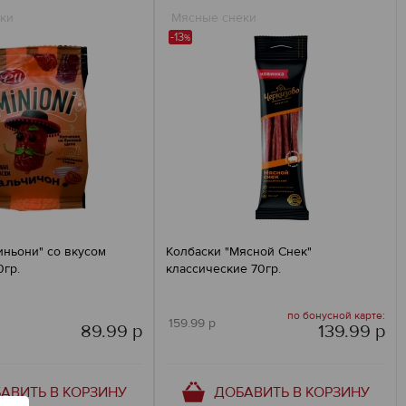
ки
Мясные снеки
-13
%
иньони" со вкусом
Колбаски "Мясной Снек"
0гр.
классические 70гр.
по бонусной карте:
159.99 р
89.99 р
139.99 р
АВИТЬ В КОРЗИНУ
ДОБАВИТЬ В КОРЗИНУ