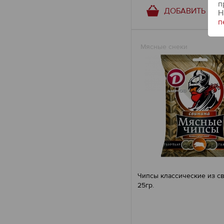
п
ДОБАВИТЬ В К
Н
п
Мясные снеки
Чипсы классические из с
25гр.