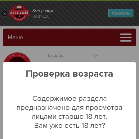
Хочу-ещё
Скачать
Hochy116
Меню
Адреса магазинов
Проверка возраста
Содержимое раздела
предназначено для просмотра
лицами старше 18 лет.
Каталог
Вам уже есть 18 лет?
Главная
Замороженные продукты
Замороженные продукты