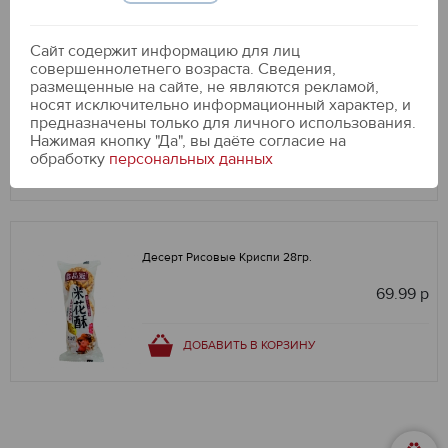
Сайт содержит информацию для лиц
совершеннолетнего возраста. Сведения,
Кремобон классический, 380г. КБК
размещенные на сайте, не являются рекламой,
Черемушки
носят исключительно информационный характер, и
319.99 р
предназначены только для личного использования.
Нажимая кнопку "Да", вы даёте cогласие на
обработку
персональных данных
ДОБАВИТЬ В КОРЗИНУ
Десерт Рисовые Криспи 28гр.
69.99 р
ДОБАВИТЬ В КОРЗИНУ