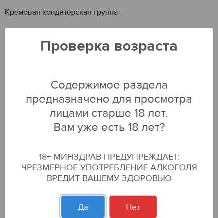
Кремовая кондитерская группа
Фильтры
Проверка возраста
Торт творожно-йогуртовый Творожник,
Содержимое раздела
400г. КБК Черемушки
предназначено для просмотра
275.99 р
лицами старше 18 лет.
ДОБАВИТЬ В КОРЗИНУ
Вам уже есть 18 лет?
18+ МИНЗДРАВ ПРЕДУПРЕЖДАЕТ:
ЧРЕЗМЕРНОЕ УПОТРЕБЛЕНИЕ АЛКОГОЛЯ
Торт Медовик, 380г./6 КБК Черемушки
ВРЕДИТ ВАШЕМУ ЗДОРОВЬЮ
275.99 р
Да
Нет
ДОБАВИТЬ В КОРЗИНУ