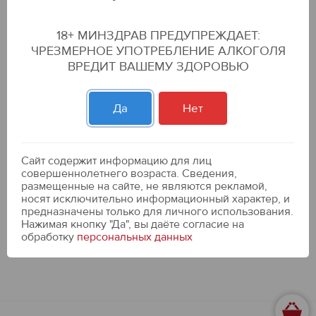
Соусы
18+ МИНЗДРАВ ПРЕДУПРЕЖДАЕТ:
ЧРЕЗМЕРНОЕ УПОТРЕБЛЕНИЕ АЛКОГОЛЯ
Фильтры
ВРЕДИТ ВАШЕМУ ЗДОРОВЬЮ
Да
Нет
нет в наличии
Хрен "Махеевъ" Столовый 140гр.
69.99 р
Сайт содержит информацию для лиц
совершеннолетнего возраста. Сведения,
ХОЧУ ЗНАТЬ, КОГДА БУДЕТ
размещенные на сайте, не являются рекламой,
носят исключительно информационный характер, и
предназначены только для личного использования.
Нажимая кнопку "Да", вы даёте cогласие на
обработку
персональных данных