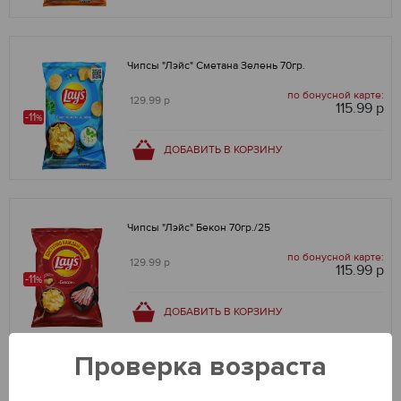
Чипсы "Лэйс" Сметана Зелень 70гр.
по бонусной карте:
129.99 р
115.99 р
-11
%
ДОБАВИТЬ В КОРЗИНУ
Чипсы "Лэйс" Бекон 70гр./25
по бонусной карте:
129.99 р
115.99 р
-11
%
ДОБАВИТЬ В КОРЗИНУ
Проверка возраста
Чипсы "Лэйс" Краб 70гр.