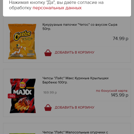
Нажимая кнопку "Да", вы даёте cогласие на
обработку
персональных данных
Кукурузные палочки "Читос" со вкусом Сыра
50гр.
74.99 р
ДОБАВИТЬ В КОРЗИНУ
Чипсы "Лэйс" Макс Куриные Крылышки
Барбекю 100гр.
по бонусной карте:
169.99 р
145.99 р
-14
%
ДОБАВИТЬ В КОРЗИНУ
Чипсы "Лэйс" Малосольные огурчики с