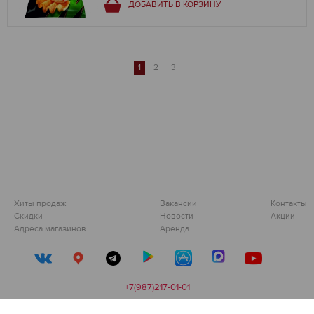
ДОБАВИТЬ В КОРЗИНУ
1
2
3
Хиты продаж
Вакансии
Контакты
Скидки
Новости
Акции
Адреса магазинов
Аренда
+7(987)217-01-01
Сделано в
devarto
👨‍💻❤️