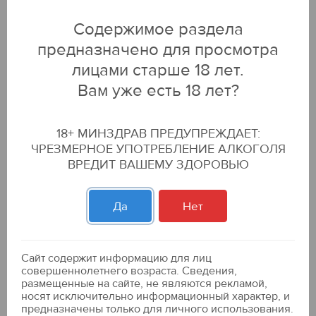
по бонусной карте:
129.99 р
115.99 р
Содержимое раздела
-11
%
предназначено для просмотра
ДОБАВИТЬ В КОРЗИНУ
лицами старше 18 лет.
Вам уже есть 18 лет?
Чипсы "Лэйс" Рифленые Лангустины в
пикантном соусе 93гр.
18+ МИНЗДРАВ ПРЕДУПРЕЖДАЕТ:
ЧРЕЗМЕРНОЕ УПОТРЕБЛЕНИЕ АЛКОГОЛЯ
по бонусной карте:
159.99 р
139.99 р
-13
%
ВРЕДИТ ВАШЕМУ ЗДОРОВЬЮ
ДОБАВИТЬ В КОРЗИНУ
Да
Нет
Кукурузные палочки "Читос" со вкусом
Кетчупа 50гр.
Сайт содержит информацию для лиц
совершеннолетнего возраста. Сведения,
74.99 р
размещенные на сайте, не являются рекламой,
носят исключительно информационный характер, и
предназначены только для личного использования.
ДОБАВИТЬ В КОРЗИНУ