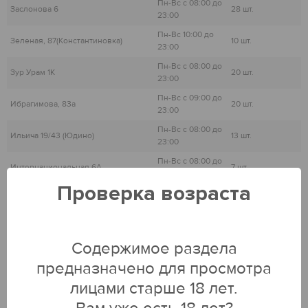
Пн-Вс с 08:00 до
Заслонова 6
28 шт.
23:00
Пн-Вс 10:00 до
Зеленая, 87(Константиновка)
10 шт.
23:00
Пн-Вс с 08:00 до
Зур Урам 1К
20 шт.
23:00
Пн-Вс с 09:00 до
Ибрагимова, 83а
20 шт.
23:00
Пн-Вс с 08:00 до
Ильича 19/43 (Юдино)
13 шт.
23:00
Пн-Вс с 08:00 до
Интернациональная 6А
7 шт.
23:00
Проверка возраста
Пн-Вс с 08:00 до
Интернациональная, 13д
15 шт.
23:00
Пн-Вс с 08:00 до
Кайбицкой, 4а
19 шт.
23:00
Содержимое раздела
Пн-Вс с 08:00 до
Калинина, 63
15 шт.
предназначено для просмотра
23:00
лицами старше 18 лет.
Пн-Вс с 08:00 до
Карбышева, 13
3 шт.
23:00