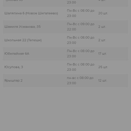
23:00
Пн-Вс с 08:00 до
Шаляпина 6 (Новое Шигалеево)
20 шт.
23:00
Пн-Вс с 09:00 до
Шамиля Усманова, 35
2 шт.
22:00
Пн-Вс с 08:00 до
Школьная 22 (Тетюши)
2 шт.
23:00
Пн-Вс с 08:00 до
Юбилейная 6А
17 шт.
23:00
Пн-Вс с 08:00 до
Юсупова, 3
25 шт.
23:00
пн-вс с 08:00 до
Ярышлар 2
12 шт.
23:00