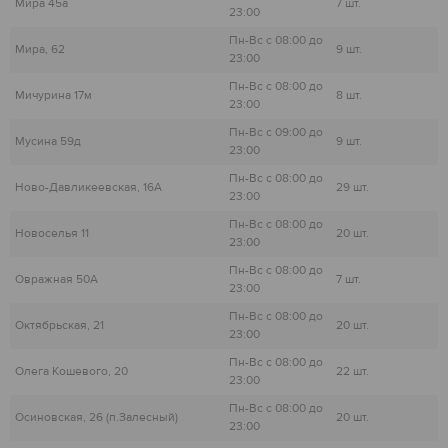
Мира 45а
7 шт.
23:00
Пн-Вс с 08:00 до
Мира, 62
9 шт.
23:00
Пн-Вс с 08:00 до
Мичурина 17м
8 шт.
23:00
Пн-Вс с 09:00 до
Мусина 59д
9 шт.
23:00
Пн-Вс с 08:00 до
Ново-Давликеевская, 16А
29 шт.
23:00
Пн-Вс с 08:00 до
Новоселья 11
20 шт.
23:00
Пн-Вс с 08:00 до
Овражная 50А
7 шт.
23:00
Пн-Вс с 08:00 до
Октябрьская, 21
20 шт.
23:00
Пн-Вс с 08:00 до
Олега Кошевого, 20
22 шт.
23:00
Пн-Вс с 08:00 до
Осиновская, 26 (п.Залесный)
20 шт.
23:00