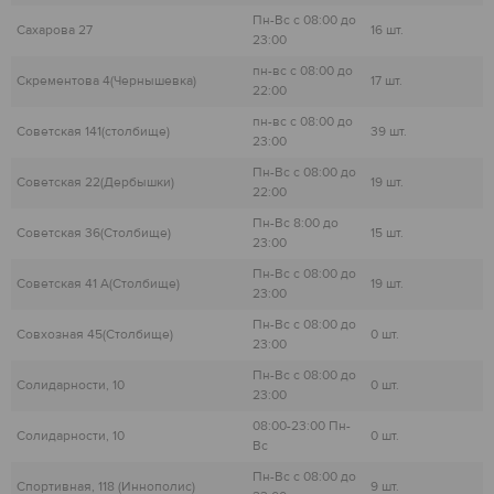
Пн-Вс с 08:00 до
Сахарова 27
16 шт.
23:00
пн-вс с 08:00 до
Скрементова 4(Чернышевка)
17 шт.
22:00
пн-вс с 08:00 до
Советская 141(столбище)
39 шт.
23:00
Пн-Вс с 08:00 до
Советская 22(Дербышки)
19 шт.
22:00
Пн-Вс 8:00 до
Советская 36(Столбище)
15 шт.
23:00
Пн-Вс с 08:00 до
Советская 41 А(Столбище)
19 шт.
23:00
Пн-Вс с 08:00 до
Совхозная 45(Столбище)
0 шт.
23:00
Пн-Вс с 08:00 до
Солидарности, 10
0 шт.
23:00
08:00-23:00 Пн-
Солидарности, 10
0 шт.
Вс
Пн-Вс с 08:00 до
Спортивная, 118 (Иннополис)
9 шт.