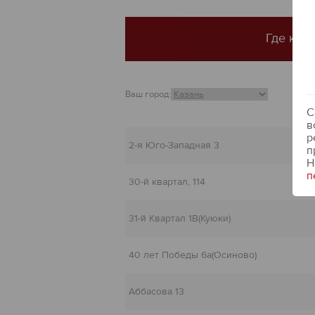
Где купи
Вв
Ваш город:
С
в
р
2-я Юго-Западная 3
п
Н
п
30-й квартал, 114
31-й Квартал 1В(Куюки)
40 лет Победы 6а(Осиново)
Аббасова 13