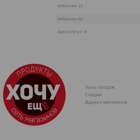
Аббасова 23
Аббасова 6а
Аделя Кутуя, 8
Амирхана 2
Амирхана, 101
Амирхана, 41
Хиты продаж
Скидки
Ахмерова 7
Адреса магазинов
Ахтямова 1 к.1
Баки Урманче 6