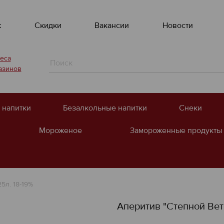
ж
Скидки
Вакансии
Новости
еса
азинов
 напитки
Безалкольные напитки
Снеки
Мороженое
Замороженные продукты
5л. 18-19%
Аперитив "Степной Вете