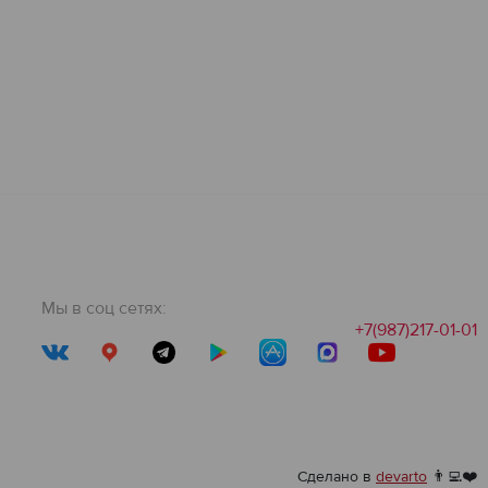
Мы в соц сетях:
+7(987)217-01-01
Сделано в
devarto
👨‍💻❤️