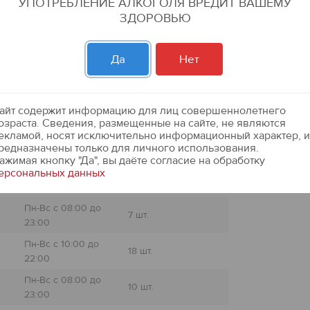
УПОТРЕБЛЕНИЕ АЛКОГОЛЯ ВРЕДИТ ВАШЕМУ
ЗДОРОВЬЮ
ть?
Подробная
Да
Нет
едите адрес:
айт содержит информацию для лиц совершеннолетнего
озраста. Сведения, размещенные на сайте, не являются
екламой, носят исключительно информационный характер, и
Пн-Вс с 08:00 до
25 шт.
редназначены только для личного использования.
23:00
ажимая кнопку "Да", вы даёте cогласие на обработку
ерсональных данных
Пн-Вс с 10:00 до
21 шт.
23:00
Пн-Вс с 08:00 до
7 шт.
23:00
Пн-Вс с 10:00 до
18 шт.
22:00
Пн-Вс с 08:00 до
10 шт.
23:00