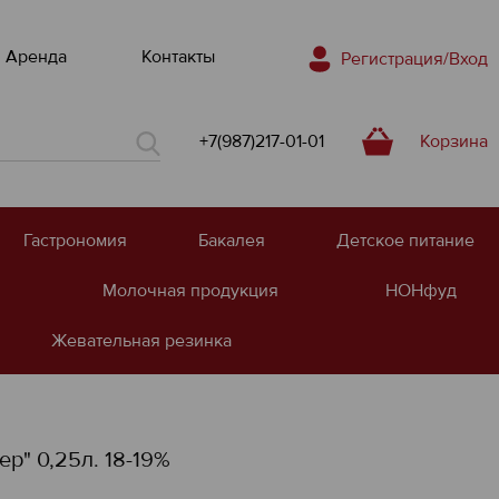
Аренда
Контакты
Регистрация/Вход
+7(987)217-01-01
Корзина
Гастрономия
Бакалея
Детское питание
Молочная продукция
НОНфуд
Жевательная резинка
р" 0,25л. 18-19%