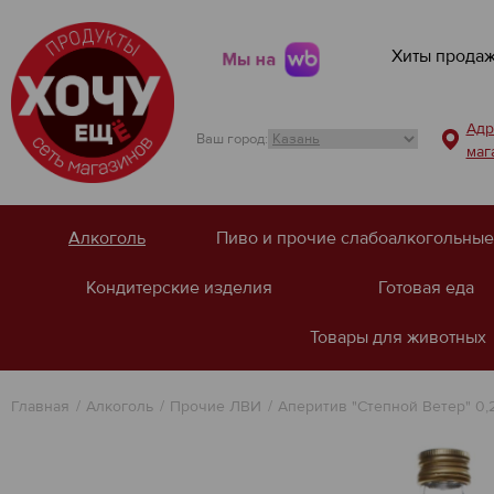
Хиты прода
Мы на
Адр
Ваш город:
маг
Алкоголь
Пиво и прочие слабоалкогольные
Кондитерские изделия
Готовая еда
Товары для животных
Главная
Алкоголь
Прочие ЛВИ
Аперитив "Степной Ветер" 0,2